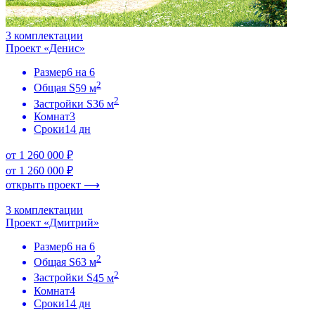
3 комплектации
Проект «Денис»
Размер
6 на 6
2
Общая S
59 м
2
Застройки S
36 м
Комнат
3
Сроки
14 дн
от 1 260 000 ₽
от 1 260 000 ₽
открыть проект ⟶
3 комплектации
Проект «Дмитрий»
Размер
6 на 6
2
Общая S
63 м
2
Застройки S
45 м
Комнат
4
Сроки
14 дн