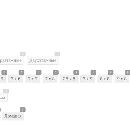
0
0
раэтажные
Двухэтажные
2
7
1
2
1
4
6
8
 9
7 x 6
7 x 7
7 x 8
7.5 x 8
7 x 9
8 x 8
9 x 8
0
в.м
3
Ломаная