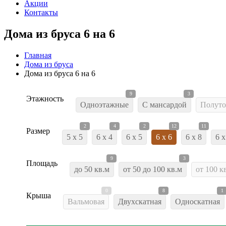
Акции
Контакты
Дома из бруса 6 на 6
Главная
Дома из бруса
Дома из бруса 6 на 6
9
3
Этажность
Одноэтажные
С мансардой
Полуто
2
4
2
12
11
Размер
5 x 5
6 x 4
6 x 5
6 x 6
6 x 8
6 x
9
3
Площадь
до 50 кв.м
от 50 до 100 кв.м
от 100 к
0
8
1
Крыша
Вальмовая
Двухскатная
Односкатная