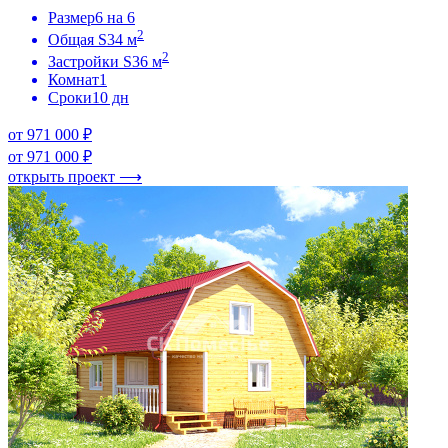
Размер
6 на 6
2
Общая S
34 м
2
Застройки S
36 м
Комнат
1
Сроки
10 дн
от 971 000 ₽
от 971 000 ₽
открыть проект ⟶