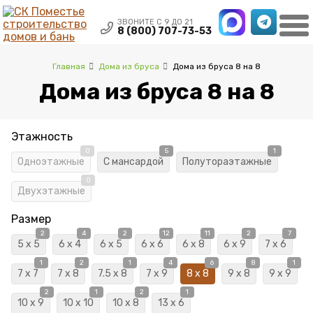
×
ЗВОНИТЕ С 9 ДО 21
8 (800) 707-73-53
Главная
Дома из бруса
Дома из бруса 8 на 8
Дома из бруса 8 на 8
Этажность
0
5
1
Одноэтажные
С мансардой
Полутораэтажные
0
Двухэтажные
Размер
2
4
2
12
11
2
7
5 x 5
6 x 4
6 x 5
6 x 6
6 x 8
6 x 9
7 x 6
1
2
1
4
6
8
1
7 x 7
7 x 8
7.5 x 8
7 x 9
8 x 8
9 x 8
9 x 9
2
1
2
1
10 x 9
10 x 10
10 x 8
13 x 6