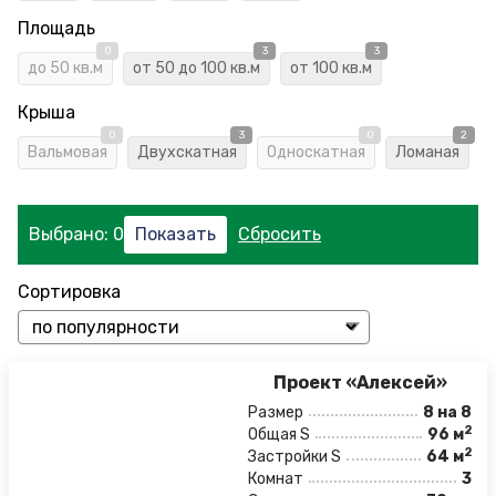
Площадь
0
3
3
до 50 кв.м
от 50 до 100 кв.м
от 100 кв.м
Крыша
0
3
0
2
Вальмовая
Двухскатная
Односкатная
Ломаная
Выбрано:
0
Сортировка
Проект «Алексей»
Размер
8 на 8
2
Общая S
96 м
2
Застройки S
64 м
Комнат
3