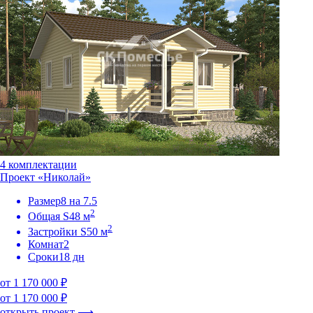
4 комплектации
Проект «Николай»
Размер
8 на 7.5
2
Общая S
48 м
2
Застройки S
50 м
Комнат
2
Сроки
18 дн
от 1 170 000 ₽
от 1 170 000 ₽
открыть проект ⟶