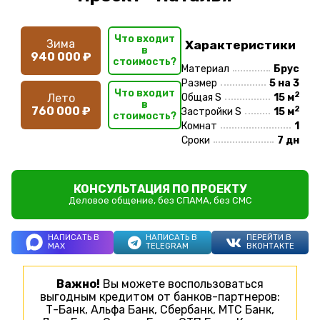
Что входит
Зима
Характеристики
в
940 000 ₽
стоимость?
Материал
Брус
Размер
5 на 3
Что входит
2
Лето
Общая S
15 м
в
2
760 000 ₽
Застройки S
15 м
стоимость?
Комнат
1
Сроки
7 дн
КОНСУЛЬТАЦИЯ ПО ПРОЕКТУ
Деловое общение, без СПАМА, без СМС
НАПИСАТЬ В
НАПИСАТЬ В
ПЕРЕЙТИ В
MAX
TELEGRAM
ВКОНТАКТЕ
Важно!
Вы можете воспользоваться
выгодным кредитом от банков-партнеров:
Т-Банк, Альфа Банк, Сбербанк, МТС Банк,