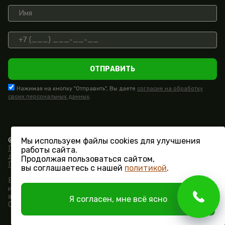
ОТПРАВИТЬ
Нажимая на кнопку "Отправить", Вы даете
согласие на обработку
своих персональных данных
.
Мы используем файлы cookies для улучшения
© СК «Поместье» 2015 - 2026.
Политика конфиденциальности и обработки персональных
работы сайта.
данных
Продолжая пользоваться сайтом,
Пользовательское соглашение
вы соглашаетесь с нашей
политикой
.
Вся информация на сайте носит исключительно
информационный характер и ни при каких условиях не
является публичной офертой, определяемой положениями
Я согласен, мне всё ясно
Статьи 437 ГК РФ.
Разработка сайта -
Vertal.ru