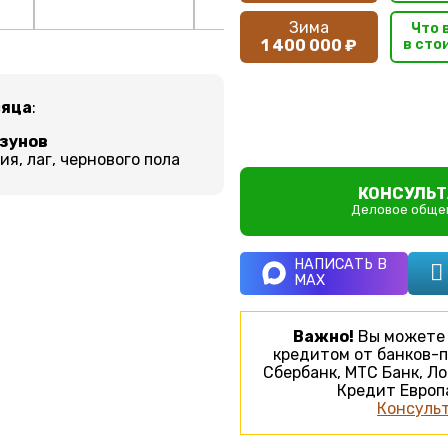
Зима
Что 
1 400 000 ₽
в сто
сяца
:
ызунов
я, лаг, чернового пола
КОНСУЛЬТ
Деловое общен
НАПИСАТЬ В
MAX
Важно!
Вы можете 
кредитом от банков-п
Сбербанк, МТС Банк, Ло
Кредит Европа
Консульт