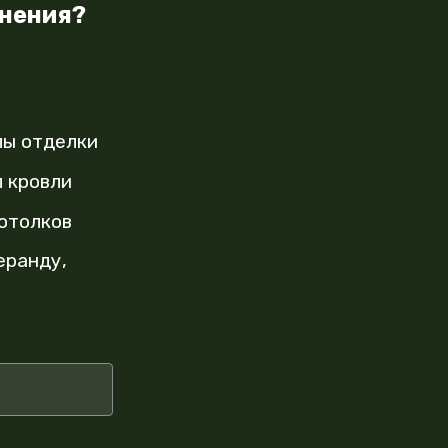
енения?
лы отделки
 кровли
отолков
еранду,