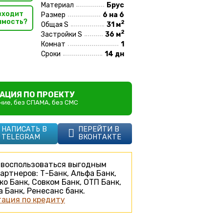
Материал
Брус
входит
Размер
6 на 6
имость?
2
Общая S
31 м
2
Застройки S
36 м
Комнат
1
Сроки
14 дн
АЦИЯ ПО ПРОЕКТУ
ие, без СПАМА, без СМС
НАПИСАТЬ В
ПЕРЕЙТИ В
TELEGRAM
ВКОНТАКТЕ
воспользоваться выгодным
артнеров: Т-Банк, Альфа Банк,
ко Банк, Совком Банк, ОТП Банк,
 Банк, Ренесанс банк.
ация по кредиту