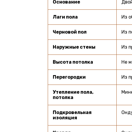
Основание
Двой
Лаги пола
Из о
Черновой пол
Из п
Наружные стены
Из п
Высота потолка
Не м
Перегородки
Из п
Утепление пола,
Мине
потолка
Подкровельная
Онду
изоляция