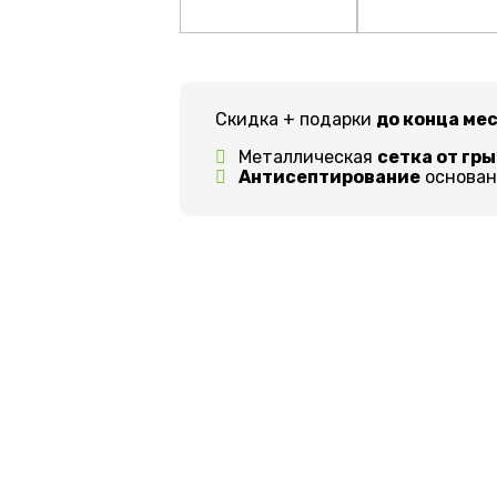
Скидка + подарки
до конца ме
Металлическая
сетка от гр
Антисептирование
основани