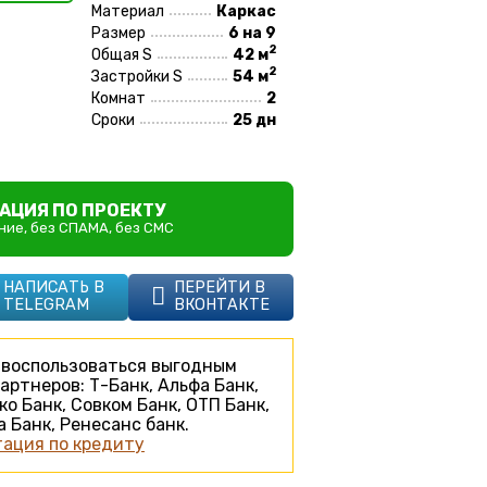
Материал
Каркас
Размер
6 на 9
2
Общая S
42 м
2
Застройки S
54 м
Комнат
2
Сроки
25 дн
АЦИЯ ПО ПРОЕКТУ
ие, без СПАМА, без СМС
НАПИСАТЬ В
ПЕРЕЙТИ В
TELEGRAM
ВКОНТАКТЕ
воспользоваться выгодным
артнеров: Т-Банк, Альфа Банк,
ко Банк, Совком Банк, ОТП Банк,
 Банк, Ренесанс банк.
ация по кредиту