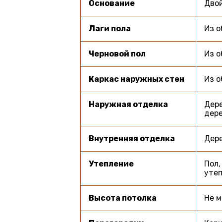
Основание
Двой
Лаги пола
Из о
Черновой пол
Из о
Каркас наружных стен
Из о
Наружная отделка
Дере
дере
Внутренняя отделка
Дере
Утепление
Пол,
утеп
Высота потолка
Не м