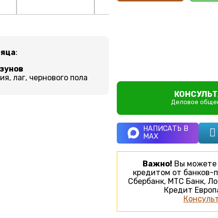
сяца
:
ызунов
я, лаг, чернового пола
КОНСУЛЬТ
Деловое общен
НАПИСАТЬ В
MAX
Важно!
Вы можете 
кредитом от банков-п
Сбербанк, МТС Банк, Ло
Кредит Европа
Консульт