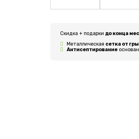
Скидка + подарки
до конца ме
Металлическая
сетка от гр
Антисептирование
основани