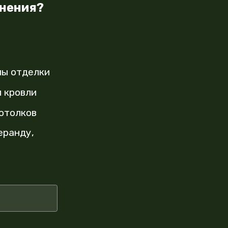
енения?
лы отделки
 кровли
отолков
еранду,