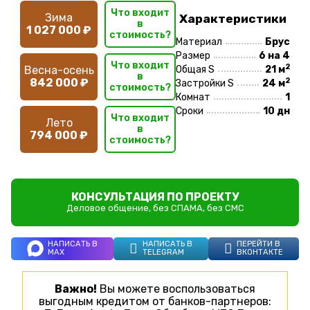
Что входит
Зима
Характеристики
в
1 027 000 ₽
стоимость?
Материал
Брус
Размер
6 на 4
Что входит
2
Весна-осень
Общая S
21 м
в
2
842 000 ₽
Застройки S
24 м
стоимость?
Комнат
1
Сроки
10 дн
Что входит
Лето
в
794 000 ₽
стоимость?
КОНСУЛЬТАЦИЯ ПО ПРОЕКТУ
Деловое общение, без СПАМА, без СМС
НАПИСАТЬ В
НАПИСАТЬ В
ПЕРЕЙТИ В
MAX
TELEGRAM
ВКОНТАКТЕ
Важно!
Вы можете воспользоваться
выгодным кредитом от банков-партнеров: