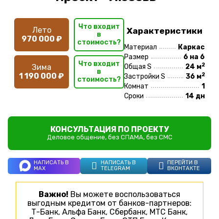
Что входит
Лето
Характеристики
в
970 000 ₽
стоимость?
Материал
Каркас
Размер
6 на 6
Что входит
2
Зима
Общая S
24 м
в
2
1 190 000 ₽
Застройки S
36 м
стоимость?
Комнат
1
Сроки
14 дн
КОНСУЛЬТАЦИЯ ПО ПРОЕКТУ
Деловое общение, без СПАМА, без СМС
НАПИСАТЬ В
НАПИСАТЬ В
ПЕРЕЙТИ В
MAX
TELEGRAM
ВКОНТАКТЕ
Важно!
Вы можете воспользоваться
выгодным кредитом от банков-партнеров:
Т-Банк, Альфа Банк, Сбербанк, МТС Банк,