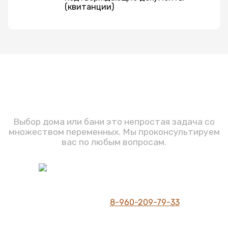
(квитанции)
Задавайте вопросы
Выбор дома или бани это непростая задача со
множеством переменных. Мы проконсультируем
вас по любым вопросам.
Шумилов С.Ю.
Директор компании
Телефон для связи
8-960-209-79-33