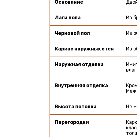
Основание
Двой
Лаги пола
Из б
Черновой пол
Из о
Каркас наружных стен
Из о
Наружная отделка
Имит
влаг
Внутренняя отделка
Кром
Межд
Высота потолка
Не м
Перегородки
Карк
клас
толщ