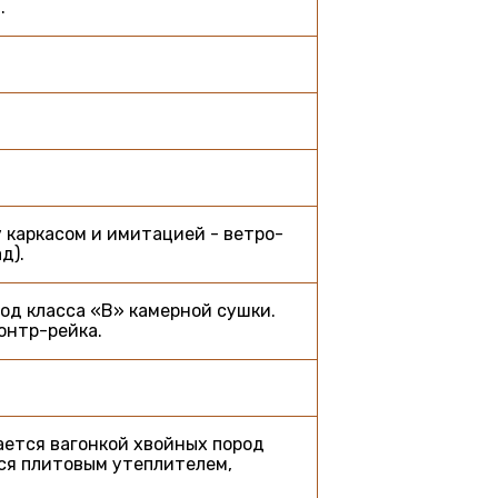
.
 каркасом и имитацией - ветро-
д).
од класса «В» камерной сушки.
онтр-рейка.
вается вагонкой хвойных пород
тся плитовым утеплителем,