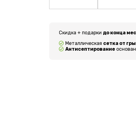
Скидка + подарки
до конца ме
Металлическая
сетка от гр
Антисептирование
основани