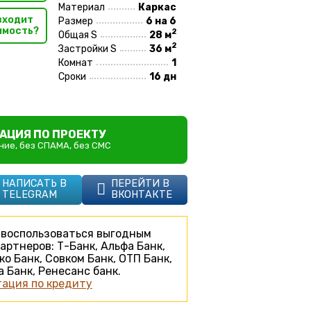
Материал
Каркас
входит
Размер
6 на 6
имость?
2
Общая S
28 м
2
Застройки S
36 м
Комнат
1
Сроки
16 дн
АЦИЯ ПО ПРОЕКТУ
ие, без СПАМА, без СМС
НАПИСАТЬ В
ПЕРЕЙТИ В
TELEGRAM
ВКОНТАКТЕ
воспользоваться выгодным
артнеров: Т-Банк, Альфа Банк,
ко Банк, Совком Банк, ОТП Банк,
 Банк, Ренесанс банк.
ация по кредиту