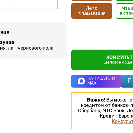
Лето
Что 
1 135 000 ₽
в сто
сяца
:
ызунов
я, лаг, чернового пола
КОНСУЛЬТ
Деловое общен
НАПИСАТЬ В
MAX
Важно!
Вы можете 
кредитом от банков-п
Сбербанк, МТС Банк, Ло
Кредит Европа
Консульт