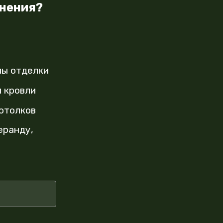
енения?
лы отделки
 кровли
отолков
еранду,