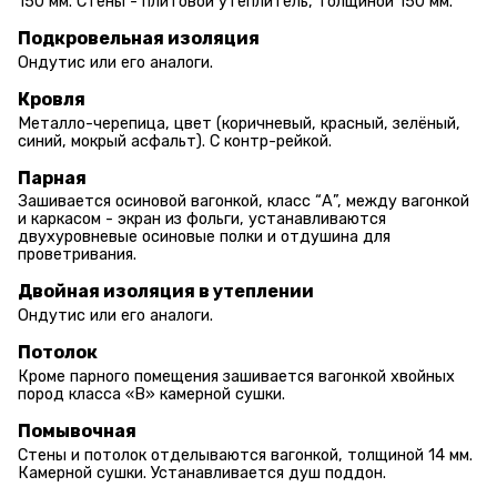
150 мм. Стены - плитовой утеплитель, толщиной 150 мм.
Подкровельная изоляция
Ондутис или его аналоги.
Кровля
Металло-черепица, цвет (коричневый, красный, зелёный,
синий, мокрый асфальт). С контр-рейкой.
Парная
Зашивается осиновой вагонкой, класс “А”, между вагонкой
и каркасом - экран из фольги, устанавливаются
двухуровневые осиновые полки и отдушина для
проветривания.
Двойная изоляция в утеплении
Ондутис или его аналоги.
Потолок
Кроме парного помещения зашивается вагонкой хвойных
пород класса «В» камерной сушки.
Помывочная
Стены и потолок отделываются вагонкой, толщиной 14 мм.
Камерной сушки. Устанавливается душ поддон.