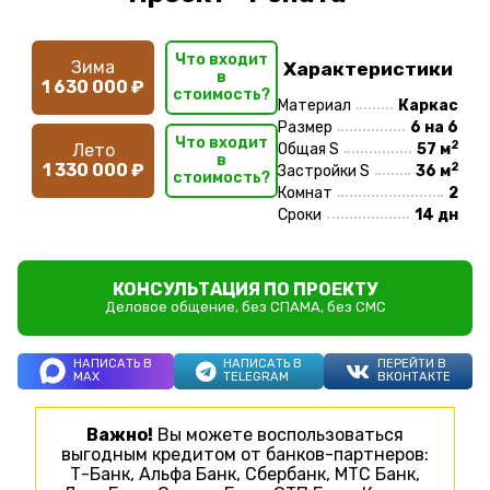
Что входит
Зима
Характеристики
в
1 630 000 ₽
стоимость?
Материал
Каркас
Размер
6 на 6
Что входит
2
Лето
Общая S
57 м
в
2
1 330 000 ₽
Застройки S
36 м
стоимость?
Комнат
2
Сроки
14 дн
КОНСУЛЬТАЦИЯ ПО ПРОЕКТУ
Деловое общение, без СПАМА, без СМС
НАПИСАТЬ В
НАПИСАТЬ В
ПЕРЕЙТИ В
MAX
TELEGRAM
ВКОНТАКТЕ
Важно!
Вы можете воспользоваться
выгодным кредитом от банков-партнеров:
Т-Банк, Альфа Банк, Сбербанк, МТС Банк,