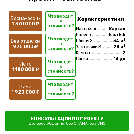
Что входит
Весна-осень
Характеристики
в
1 370 000 ₽
стоимость?
Материал
Каркас
Размер
5 на 5.5
Что входит
2
Без отделки
Общая S
34 м
в
2
970 000 ₽
Застройки S
28 м
стоимость?
Комнат
2
Сроки
14 дн
Что входит
Лето
в
1 180 000 ₽
стоимость?
Что входит
Зима
в
1 920 000 ₽
стоимость?
КОНСУЛЬТАЦИЯ ПО ПРОЕКТУ
Деловое общение, без СПАМА, без СМС