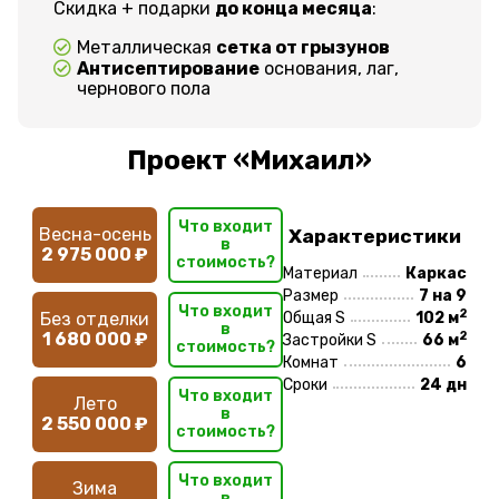
Скидка + подарки
до конца месяца
:
Металлическая
сетка от грызунов
Антисептирование
основания, лаг,
чернового пола
Проект «Михаил»
Что входит
Весна-осень
Характеристики
в
2 975 000 ₽
стоимость?
Материал
Каркас
Размер
7 на 9
Что входит
2
Без отделки
Общая S
102 м
в
2
1 680 000 ₽
Застройки S
66 м
стоимость?
Комнат
6
Сроки
24 дн
Что входит
Лето
в
2 550 000 ₽
стоимость?
Что входит
Зима
в