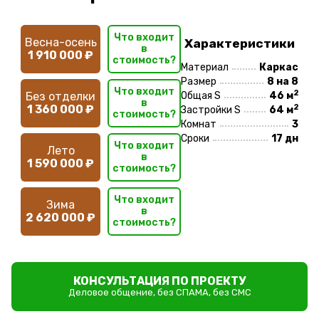
Что входит
Весна-осень
Характеристики
в
1 910 000 ₽
стоимость?
Материал
Каркас
Размер
8 на 8
Что входит
2
Без отделки
Общая S
46 м
в
2
1 360 000 ₽
Застройки S
64 м
стоимость?
Комнат
3
Сроки
17 дн
Что входит
Лето
в
1 590 000 ₽
стоимость?
Что входит
Зима
в
2 620 000 ₽
стоимость?
КОНСУЛЬТАЦИЯ ПО ПРОЕКТУ
Деловое общение, без СПАМА, без СМС