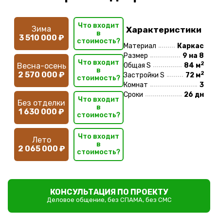
Что входит
Зима
Характеристики
в
3 510 000 ₽
стоимость?
Материал
Каркас
Размер
9 на 8
Что входит
2
Весна-осень
Общая S
84 м
в
2
2 570 000 ₽
Застройки S
72 м
стоимость?
Комнат
3
Сроки
26 дн
Что входит
Без отделки
в
1 630 000 ₽
стоимость?
Что входит
Лето
в
2 065 000 ₽
стоимость?
КОНСУЛЬТАЦИЯ ПО ПРОЕКТУ
Деловое общение, без СПАМА, без СМС