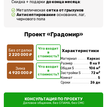
Скидка + подарки
до конца месяца
:
Металлическая
сетка от грызунов
Антисептирование
основания, лаг,
чернового пола
Проект «Градомир»
Что входит
Без отделки
Характеристики
в
2 220 000 ₽
стоимость?
Материал
Каркас
Размер
8 на 9
Что входит
2
Зима
Общая S
106 м
в
2
4 920 000 ₽
Застройки S
72 м
стоимость?
Комнат
5
Сроки
26 дн
КОНСУЛЬТАЦИЯ ПО ПРОЕКТУ
Деловое общение, без СПАМА, без СМС