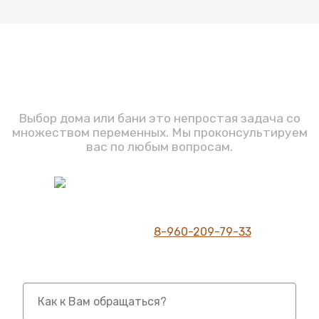
Задавайте вопросы
Выбор дома или бани это непростая задача со
множеством переменных. Мы проконсультируем
вас по любым вопросам.
Шумилов С.Ю.
Директор компании
Телефон для связи
8-960-209-79-33
Имя *