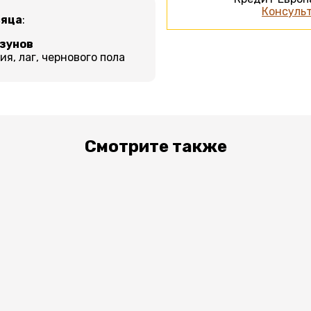
Консульт
сяца
:
ызунов
я, лаг, чернового пола
Смотрите также