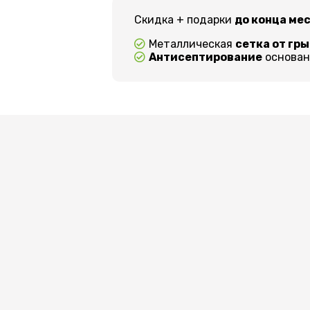
Скидка + подарки
до конца ме
Металлическая
сетка от гр
Антисептирование
основани