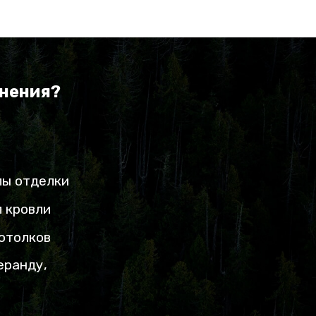
енения?
лы отделки
 кровли
отолков
еранду,