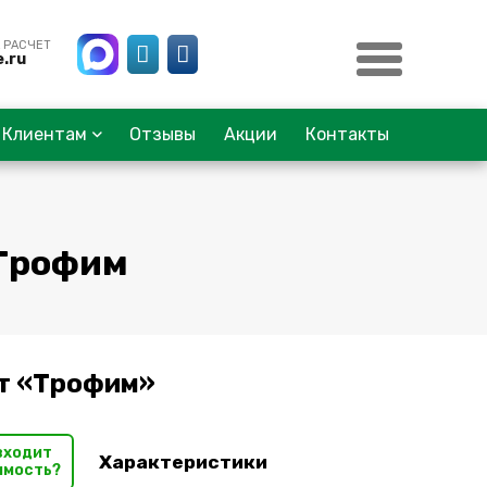
 РАСЧЕТ
.ru
Клиентам
Отзывы
Акции
Контакты
 Трофим
т «Трофим»
входит
Характеристики
имость?