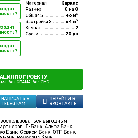
Материал
Каркас
входит
Размер
8 на 8
имость?
2
Общая S
46 м
2
Застройки S
64 м
входит
Комнат
2
имость?
Сроки
20 дн
входит
имость?
АЦИЯ ПО ПРОЕКТУ
ие, без СПАМА, без СМС
НАПИСАТЬ В
ПЕРЕЙТИ В
TELEGRAM
ВКОНТАКТЕ
воспользоваться выгодным
артнеров: Т-Банк, Альфа Банк,
ко Банк, Совком Банк, ОТП Банк,
 Банк, Ренесанс банк.