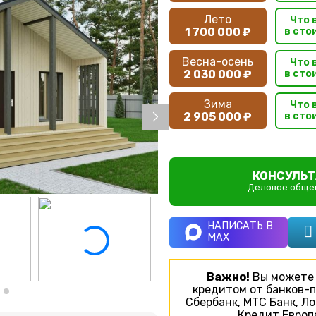
Лето
Что 
1 700 000 ₽
в сто
Весна-осень
Что 
2 030 000 ₽
в сто
Зима
Что 
2 905 000 ₽
в сто
КОНСУЛЬТ
Деловое общен
НАПИСАТЬ В
MAX
Важно!
Вы можете 
кредитом от банков-п
Сбербанк, МТС Банк, Ло
Кредит Европа