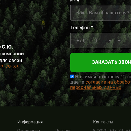
Телефон *
 С.Ю.
 компании
для связи
ЗАКАЗАТЬ ЗВО
9-79-33
Нажимая на кнопку "Отп
даете
согласие на обрабо
персональных данных
.
Информация
Контакты
О компании
Договор
8 (800) 707-73-53