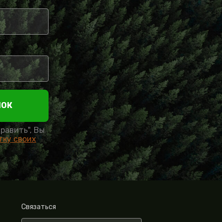
НОК
равить", Вы
тку своих
Связаться