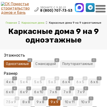
×
ЗВОНИТЕ С 9 ДО 21
8 (800) 707-73-53
Главная
Каркасные дома
Каркасные дома 9 на 9 одноэтажные
Каркасные дома 9 на 9
одноэтажные
Этажность
4
2
1
Одноэтажные
С мансардой
Полутораэтажные
Размер
1
0
0
0
2
0
7
4 x 4
5 x 4
5 x 5
5 x 3
6 x 4
6 x 5
6 x 6
4
2
2
2
3
2
6 x 8
6 x 9
6 x 10
7 x 6
7 x 8
7 x 9
0
5
5
4
1
1
7.5 x 9
8 x 8
9 x 8
9 x 9
10 x 11
10 x 9