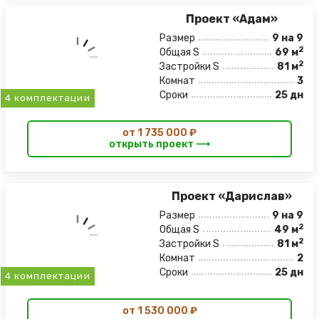
Проект «Адам»
Размер
9 на 9
2
Общая S
69 м
2
Застройки S
81 м
Комнат
3
Сроки
25 дн
4 комплектации
от 1 735 000 ₽
открыть проект ⟶
Проект «Дарислав»
Размер
9 на 9
2
Общая S
49 м
2
Застройки S
81 м
Комнат
2
Сроки
25 дн
4 комплектации
от 1 530 000 ₽