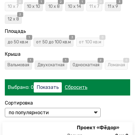
0
1
2
1
0
3
10 x 7
10 x 10
10 x 8
10 x 14
11 x 7
11 x 9
2
12 х 8
Площадь
1
3
0
до 50 кв.м
от 50 до 100 кв.м
от 100 кв.м
Крыша
1
1
2
0
Вальмовая
Двухскатная
Односкатная
Ломаная
Выбрано:
0
Сортировка
Проект «Фёдор»