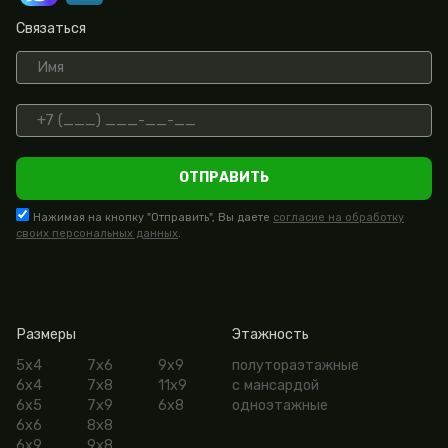
Связаться
ОТПРАВИТЬ
Нажимая на кнопку "Отправить", Вы даете
согласие на обработку
своих персональных данных
.
Размеры
Этажность
5х4
7х6
9х9
полутораэтажные
6х4
7х8
11х9
с мансардой
6х5
7х9
6х8
одноэтажные
6х6
8х8
6х9
9х8