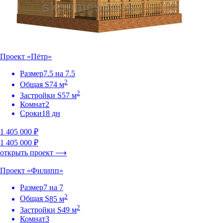
Проект «Пётр»
Размер
7.5 на 7.5
2
Общая S
74 м
2
Застройки S
57 м
Комнат
2
Сроки
18 дн
1 405 000 ₽
1 405 000 ₽
открыть проект ⟶
Проект «Филипп»
Размер
7 на 7
2
Общая S
85 м
2
Застройки S
49 м
Комнат
3