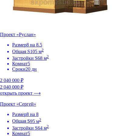
Проект «Руслан»
Размер
8 на 8.5
2
Общая S
105 м
2
Застройки S
68 м
Комнат
5
Сроки
20 дн
2 040 000 ₽
2 040 000 ₽
открыть проект ⟶
Проект «Сергей»
Размер
8 на 8
2
Общая S
95 м
2
Застройки S
64 м
Комнат
5