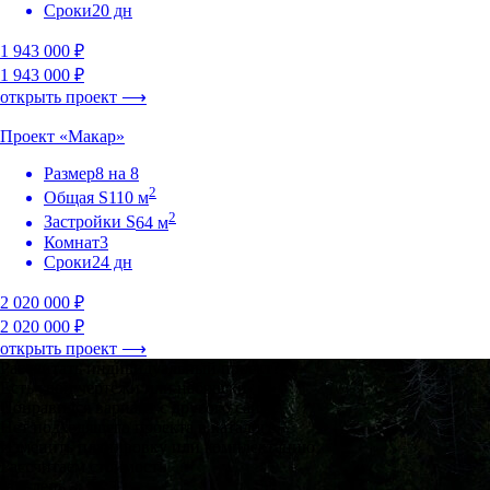
Сроки
20 дн
1 943 000 ₽
1 943 000 ₽
открыть проект ⟶
Проект «Макар»
Размер
8 на 8
2
Общая S
110 м
2
Застройки S
64 м
Комнат
3
Сроки
24 дн
2 020 000 ₽
2 020 000 ₽
открыть проект ⟶
Рассчитать индивидуальный проект?
Есть свои чертежи или наброски
Понравился вариант с другого сайта
Нет подходящего проекта в каталоге
Изменить планировку или комплектацию
Рассчитаем стоимость
за 1 день