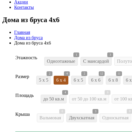
Акции
Контакты
Дома из бруса 4х6
Главная
Дома из бруса
Дома из бруса 4х6
1
3
Этажность
Одноэтажные
С мансардой
Полуто
2
4
2
12
11
Размер
5 x 5
6 x 4
6 x 5
6 x 6
6 x 8
6 x
4
0
Площадь
до 50 кв.м
от 50 до 100 кв.м
от 100 к
0
3
0
Крыша
Вальмовая
Двухскатная
Односкатная