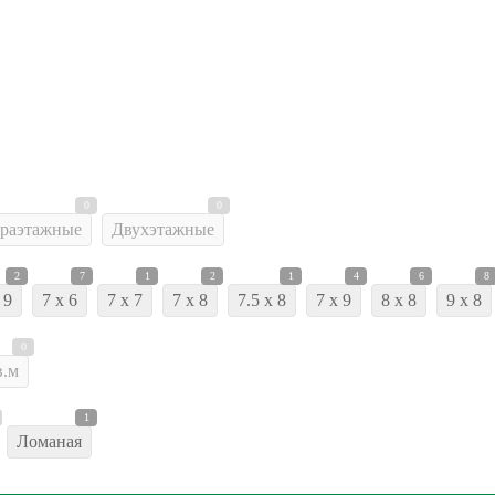
0
0
раэтажные
Двухэтажные
2
7
1
2
1
4
6
8
 9
7 x 6
7 x 7
7 x 8
7.5 x 8
7 x 9
8 x 8
9 x 8
0
в.м
1
Ломаная