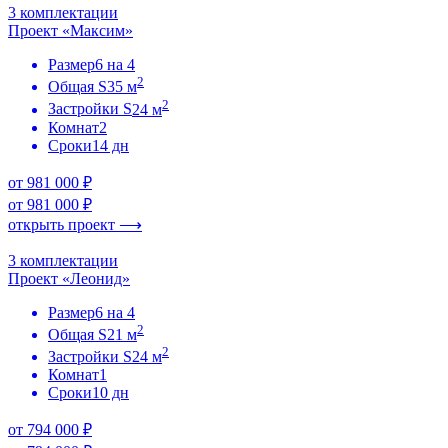
3 комплектации
Проект «Максим»
Размер
6 на 4
2
Общая S
35 м
2
Застройки S
24 м
Комнат
2
Сроки
14 дн
от 981 000 ₽
от 981 000 ₽
открыть проект ⟶
3 комплектации
Проект «Леонид»
Размер
6 на 4
2
Общая S
21 м
2
Застройки S
24 м
Комнат
1
Сроки
10 дн
от 794 000 ₽