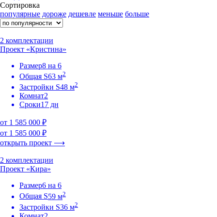
Сортировка
популярные
дороже
дешевле
меньше
больше
2 комплектации
Проект «Кристина»
Размер
8 на 6
2
Общая S
63 м
2
Застройки S
48 м
Комнат
2
Сроки
17 дн
от 1 585 000 ₽
от 1 585 000 ₽
открыть проект ⟶
2 комплектации
Проект «Кира»
Размер
6 на 6
2
Общая S
59 м
2
Застройки S
36 м
Комнат
2