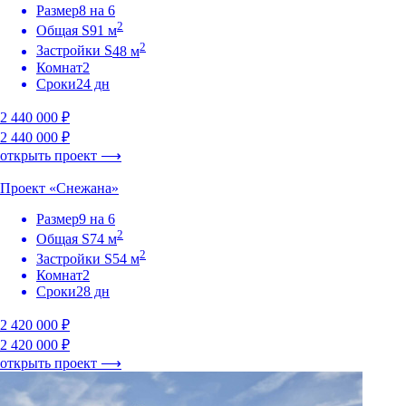
Размер
8 на 6
2
Общая S
91 м
2
Застройки S
48 м
Комнат
2
Сроки
24 дн
2 440 000 ₽
2 440 000 ₽
открыть проект ⟶
Проект «Снежана»
Размер
9 на 6
2
Общая S
74 м
2
Застройки S
54 м
Комнат
2
Сроки
28 дн
2 420 000 ₽
2 420 000 ₽
открыть проект ⟶