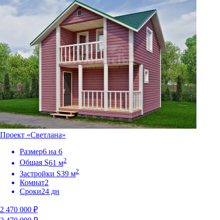
Проект «Светлана»
Размер
6 на 6
2
Общая S
61 м
2
Застройки S
39 м
Комнат
2
Сроки
24 дн
2 470 000 ₽