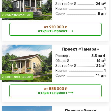
2
Застройки S
24 м
Комнат
1
Сроки
8 дн
2 комплектации
от 910 000 ₽
открыть проект ⟶
Проект «Тамара»
Размер
5.5 на 4
2
Общая S
16 м
2
Застройки S
22 м
Комнат
1
Сроки
14 дн
2 комплектации
от 885 000 ₽
открыть проект ⟶
Проект «Роза»