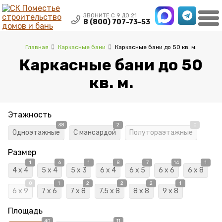
×
ЗВОНИТЕ С 9 ДО 21
8 (800) 707-73-53
Главная
Каркасные бани
Каркасные бани до 50 кв. м.
Каркасные бани до 50
кв. м.
Этажность
38
2
0
Одноэтажные
С мансардой
Полутораэтажные
Размер
1
6
1
8
7
14
1
4 x 4
5 x 4
5 x 3
6 x 4
6 x 5
6 x 6
6 x 8
0
1
2
2
2
1
6 x 9
7 x 6
7 x 8
7.5 x 8
8 x 8
9 x 8
Площадь
40
11