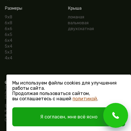
Размеры
Крыша
9х8
ломаная
6х8
вальмовая
6х6
двухскатная
6х5
6х4
5х4
5х3
4х4
Мы используем файлы cookies для улучшения
© СК «Поместье» 2015 - 2026.
Политика конфиденциальности и обработки персональных
работы сайта.
данных
Продолжая пользоваться сайтом,
Пользовательское соглашение
вы соглашаетесь с нашей
политикой
.
Вся информация на сайте носит исключительно
информационный характер и ни при каких условиях не
является публичной офертой, определяемой положениями
Я согласен, мне всё ясно
Статьи 437 ГК РФ.
Разработка сайта -
Vertal.ru