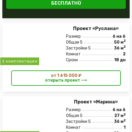
БЕСПЛАТНО
Проект «Руслана»
Размер
6 на 6
2
Общая S
50 м
2
Застройки S
36 м
Комнат
2
Сроки
18 дн
2 комплектации
от 1 615 000 ₽
открыть проект ⟶
Проект «Марина»
Размер
6 на 6
2
Общая S
27 м
2
Застройки S
36 м
Комнат
1