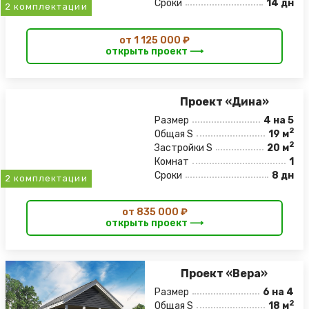
Сроки
14 дн
2 комплектации
от 1 125 000 ₽
открыть проект ⟶
Проект «Дина»
Размер
4 на 5
2
Общая S
19 м
2
Застройки S
20 м
Комнат
1
Сроки
8 дн
2 комплектации
от 835 000 ₽
открыть проект ⟶
Проект «Вера»
Размер
6 на 4
2
Общая S
18 м