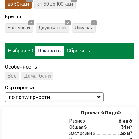
до 50 кв.м
от 50 до 100 кв.м
Крыша
3
36
1
Вальмовая
Двухскатная
Ломаная
Выбрано:
0
Особенность
Все
Дома-бани
Сортировка
Проект «Лада»
Размер
6 на 6
2
Общая S
31 м
2
Застройки S
36 м