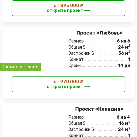
от 895 000 ₽
открыть проект ⟶
Проект «Любовь»
Размер
6 на 6
2
Общая S
24 м
2
Застройки S
36 м
Комнат
1
Сроки
14 дн
2 комплектации
от 970 000 ₽
открыть проект ⟶
Проект «Клавдия»
Размер
6 на 4
2
Общая S
16 м
2
Застройки S
24 м
Комнат
1