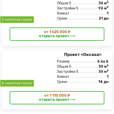
2
Общая S
36 м
2
Застройки S
96 м
Комнат
1
Сроки
21 дн
2 комплектации
от 1 625 000 ₽
открыть проект ⟶
Проект «Оксана»
Размер
6 на 6
2
Общая S
30 м
2
Застройки S
36 м
Комнат
1
Сроки
14 дн
2 комплектации
от 1 110 000 ₽
открыть проект ⟶