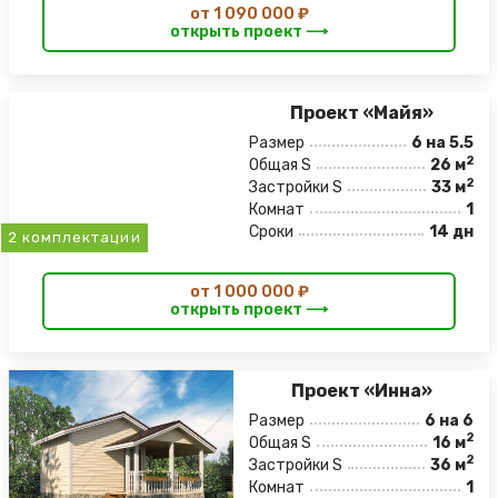
от 1 090 000 ₽
открыть проект ⟶
Проект «Майя»
Размер
6 на 5.5
2
Общая S
26 м
2
Застройки S
33 м
Комнат
1
Сроки
14 дн
2 комплектации
от 1 000 000 ₽
открыть проект ⟶
Проект «Инна»
Размер
6 на 6
2
Общая S
16 м
2
Застройки S
36 м
Комнат
1