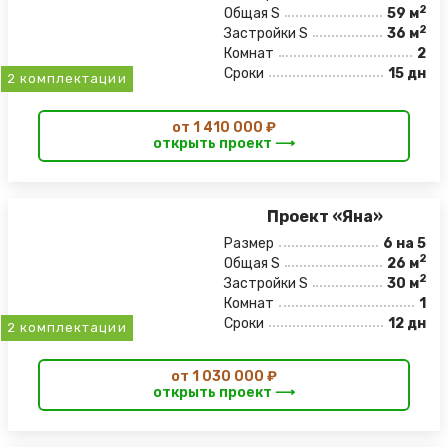
2
Общая S
59 м
2
Застройки S
36 м
Комнат
2
Сроки
15 дн
2 комплектации
от 1 410 000 ₽
открыть проект ⟶
Проект «Яна»
Размер
6 на 5
2
Общая S
26 м
2
Застройки S
30 м
Комнат
1
Сроки
12 дн
2 комплектации
от 1 030 000 ₽
открыть проект ⟶